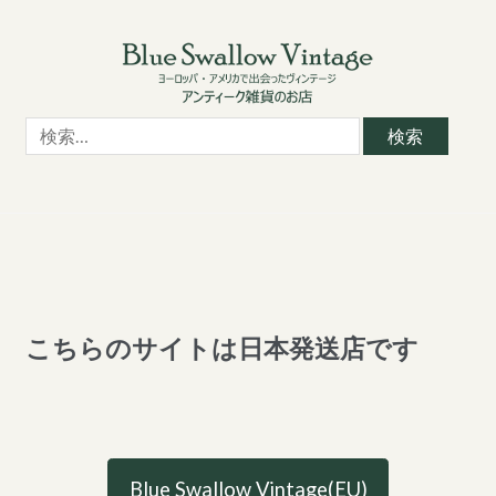
Skip
Skip
to
to
navigation
content
検
索:
こちらのサイトは日本発送店です
Blue Swallow Vintage(EU)