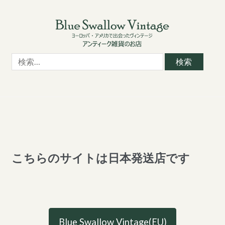
Skip
Skip
to
to
navigation
content
検
索:
こちらのサイトは日本発送店です
Blue Swallow Vintage(EU)