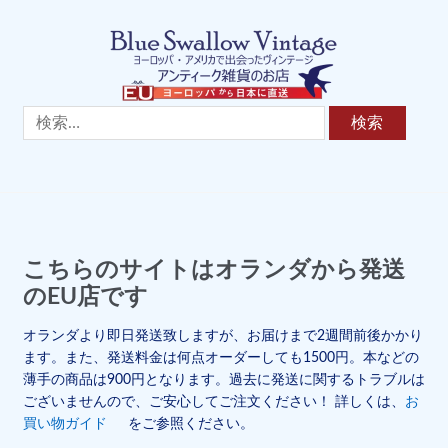
Skip
Skip
to
to
navigation
content
検
索:
こちらのサイトはオランダから発送
のEU店です
オランダより即日発送致しますが、お届けまで2週間前後かかり
ます。また、発送料金は何点オーダーしても1500円。本などの
薄手の商品は900円となります。過去に発送に関するトラブルは
ございませんので、ご安心してご注文ください！ 詳しくは、
お
買い物ガイド
をご参照ください。