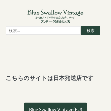
Skip
Skip
to
to
navigation
content
検
索:
こちらのサイトは日本発送店です
Blue Swallow Vintage(EU)