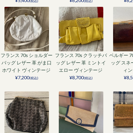
¥5,400
¥6,200
¥6,
(税込)
(税込)
フランス 70s ショルダー
フランス 70s クラッチバ
ベルギー 7
バッグ レザー 革 がま口
ッグ レザー 革 ミントイ
ッグ スネ
ホワイト ヴィンテージ
エロー ヴィンテージ
ィン
¥7,200
¥8,700
¥8,
(税込)
(税込)