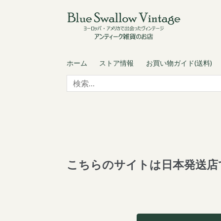
Skip
Skip
to
to
navigation
content
ホーム
ストア情報
お買い物ガイド(送料)
検
索:
こちらのサイトは日本発送店