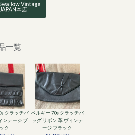
Swallow Vintage
JAPAN本店
品一覧
0s クラッチバ
ベルギー 70s クラッチバ
ヴィンテージ ブ
ッグ リボン 革 ヴィンテ
ック
ージ ブラック