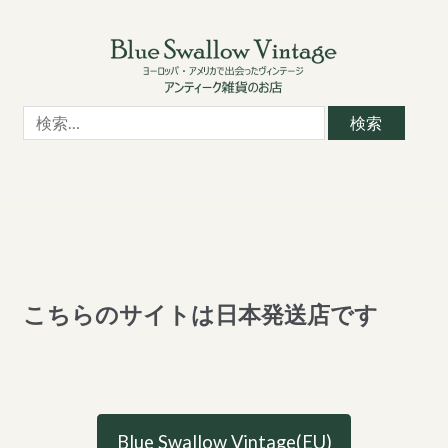
Skip
Skip
to
to
navigation
content
検
索:
こちらのサイトは日本発送店です
Blue Swallow Vintage(EU)