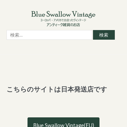
Skip
Skip
to
to
navigation
content
検
索:
こちらのサイトは日本発送店です
Blue Swallow Vintage(EU)