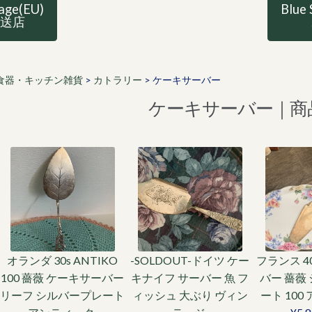
tage(EU)
Blue 
直送店
食器・キッチン雑貨
>
カトラリー
>
ケーキサーバー
ケーキサーバー｜商
オランダ 30s ANTIKO
-SOLDOUT-ドイツ ケー
フランス 4
100 薔薇 ケーキサーバー
キナイフ サーバー 魚 フ
バー 薔薇
リーフ シルバープレート
ィッシュ 大ぶり ヴィン
ート 10