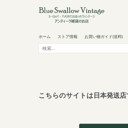
Skip
Skip
to
to
navigation
content
ホーム
ストア情報
お買い物ガイド(送料)
検
索:
こちらのサイトは日本発送店