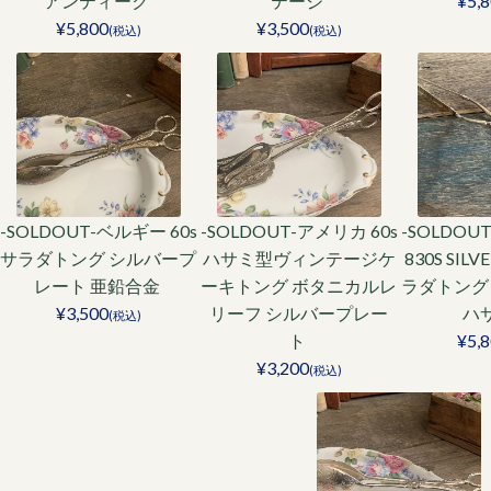
アンティーク
テージ
¥5,
¥5,800
¥3,500
(税込)
(税込)
-SOLDOUT-ベルギー 60s
-SOLDOUT-アメリカ 60s
-SOLDOU
サラダトング シルバープ
ハサミ型ヴィンテージケ
830S SIL
レート 亜鉛合金
ーキトング ボタニカルレ
ラダトング
¥3,500
リーフ シルバープレー
ハ
(税込)
ト
¥5,
¥3,200
(税込)