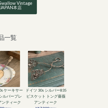
Swallow Vintage
JAPAN本店
品一覧
0s ケーキサー
ドイツ 30s シルバー835
 シルバープレ
ビスケット トング薔薇
0 アンティーク
アンティーク