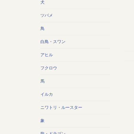
犬
ツバメ
鳥
白鳥・スワン
アヒル
フクロウ
馬
イルカ
ニワトリ・ルースター
象
龍・ドラゴン