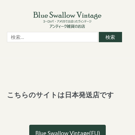
Skip
Skip
to
to
navigation
content
検
索:
こちらのサイトは日本発送店です
Blue Swallow Vintage(EU)