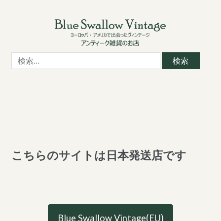
Skip
Skip
to
to
navigation
content
検
索:
こちらのサイトは日本発送店です
Blue Swallow Vintage(EU)