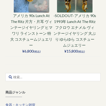
アメリカ 90s Lunch At
-SOLDOUT-アメリカ 90s
The Ritz 片方・片耳 ヴィ
1993年 Lunch At The Ritz
ンテージイヤリング ヒマ
フクロウ エナメル ヴィ
ワリ ラインストーン 特
ンテージイヤリング 大ぶ
大 コスチュームジュエリ
り ゆらゆら コスチュー
ー
ムジュエリー
¥6,800
¥15,800
(税込)
(税込)
検
索:
商品ジャンル
食器・キッチン雑貨