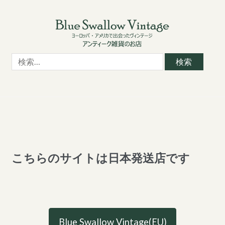
Skip
Skip
to
to
navigation
content
検
索:
こちらのサイトは日本発送店です
Blue Swallow Vintage(EU)