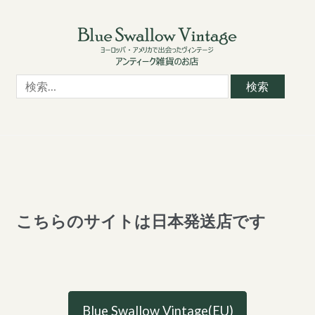
Skip
Skip
to
to
navigation
content
検
索:
こちらのサイトは日本発送店です
Blue Swallow Vintage(EU)