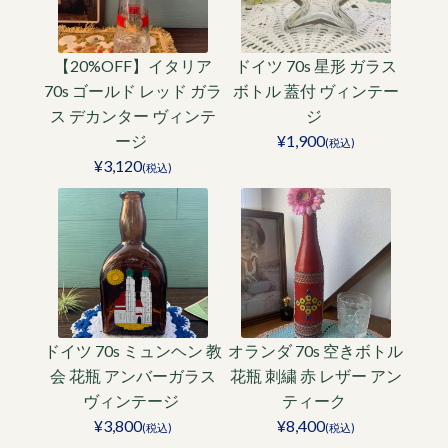
【20%OFF】イタリア
ドイツ 70s 星形 ガラス
70s ゴールド レッド ガラ
ボトル 蓋付 ヴィンテー
ス デカンター ヴィンテ
ジ
ージ
¥1,900
(税込)
¥3,120
(税込)
ドイツ 70s ミュンヘン 教
オランダ 70s 空きボトル
会 花瓶 アンバーガラス
花瓶 刺繍 赤 レザー アン
ヴィンテージ
ティーク
¥3,800
¥8,400
(税込)
(税込)