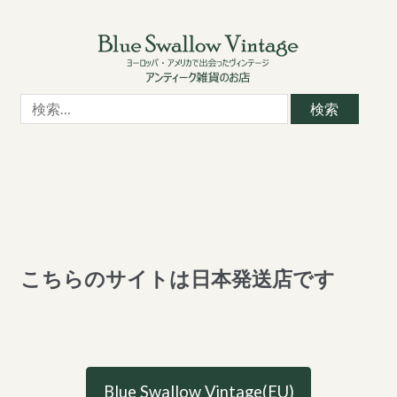
Skip
Skip
to
to
navigation
content
検
索:
こちらのサイトは日本発送店です
Blue Swallow Vintage(EU)