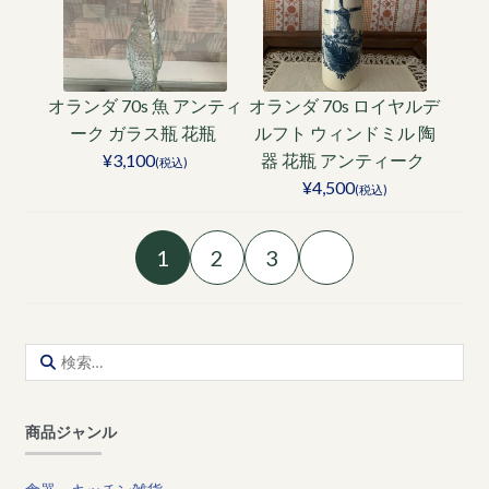
オランダ 70s 魚 アンティ
オランダ 70s ロイヤルデ
ーク ガラス瓶 花瓶
ルフト ウィンドミル 陶
¥3,100
器 花瓶 アンティーク
(税込)
¥4,500
(税込)
1
2
3
検
索:
商品ジャンル