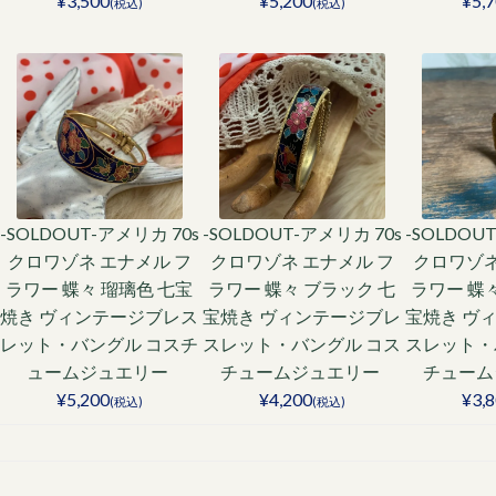
¥3,500
¥5,200
¥5,
(税込)
(税込)
-SOLDOUT-アメリカ 70s
-SOLDOUT-アメリカ 70s
-SOLDOU
クロワゾネ エナメル フ
クロワゾネ エナメル フ
クロワゾネ
ラワー 蝶々 瑠璃色 七宝
ラワー 蝶々 ブラック 七
ラワー 蝶
焼き ヴィンテージブレス
宝焼き ヴィンテージブレ
宝焼き ヴ
レット・バングル コスチ
スレット・バングル コス
スレット・
ュームジュエリー
チュームジュエリー
チューム
¥5,200
¥4,200
¥3,
(税込)
(税込)