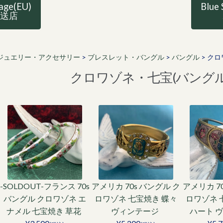
tage(EU)
Blue 
直送店
ジュエリー・アクセサリー
>
ブレスレット・バングル
>
バングル
>
クロ
クロワゾネ・七宝(バングル
-SOLDOUT-フランス 70s
アメリカ 70s バングル ク
アメリカ 7
バングル クロワゾネ エ
ロワゾネ 七宝焼き 蝶々
ロワゾネ 
ナメル 七宝焼き 草花
ヴィンテージ
ハート 