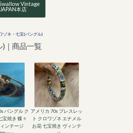
Swallow Vintage
JAPAN本店
ワゾネ・七宝(バングル)
)｜商品一覧
0s バングル ク
アメリカ 70s ブレスレッ
七宝焼き 蝶々
ト クロワゾネ エナメル
ヴィンテージ
お花 七宝焼き ヴィンテ