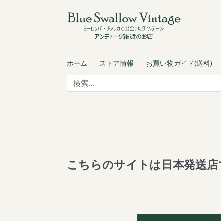
Skip
Skip
to
to
navigation
content
ホーム
ストア情報
お買い物ガイド(送料)
検
索:
こちらのサイトは日本発送店