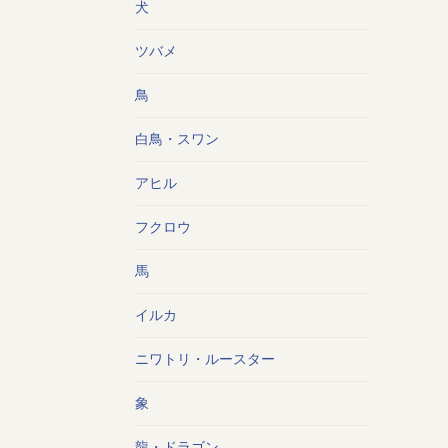
犬
ツバメ
鳥
白鳥・スワン
アヒル
フクロウ
馬
イルカ
ニワトリ・ルースター
象
龍・ドラゴン