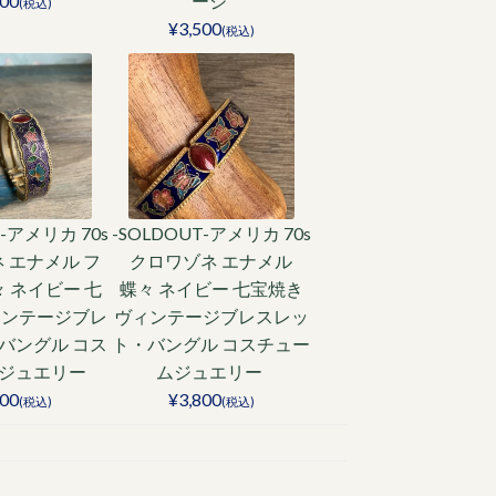
700
ージ
(税込)
¥3,500
(税込)
T-アメリカ 70s
-SOLDOUT-アメリカ 70s
 エナメル フ
クロワゾネ エナメル
々 ネイビー 七
蝶々 ネイビー 七宝焼き
ィンテージブレ
ヴィンテージブレスレッ
バングル コス
ト・バングル コスチュー
ジュエリー
ムジュエリー
800
¥3,800
(税込)
(税込)