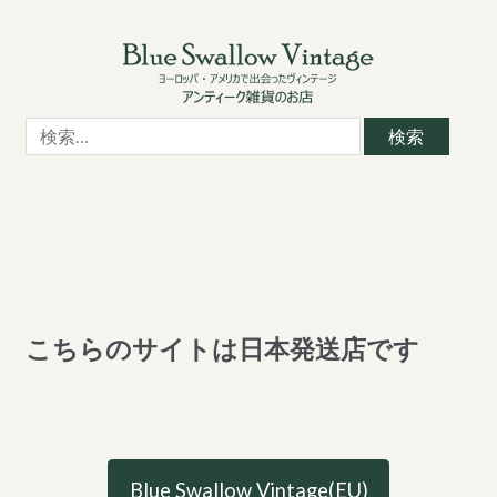
Skip
Skip
to
to
navigation
content
検
索:
こちらのサイトは日本発送店です
Blue Swallow Vintage(EU)