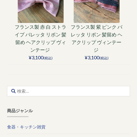
フランス製 赤 白 ストラ
フランス製 紫 ピンク バ
イプ バレッタ リボン 髪
レッタ リボン 髪留め ヘ
留め ヘアクリップ ヴィ
アクリップ ヴィンテー
ンテージ
ジ
¥3,100
¥3,100
(税込)
(税込)
検
索:
商品ジャンル
食器・キッチン雑貨