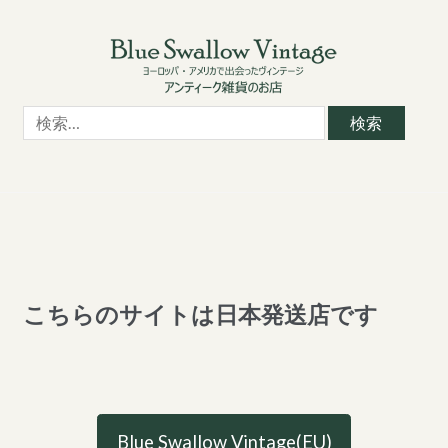
Skip
Skip
to
to
navigation
content
検
索:
こちらのサイトは日本発送店です
Blue Swallow Vintage(EU)