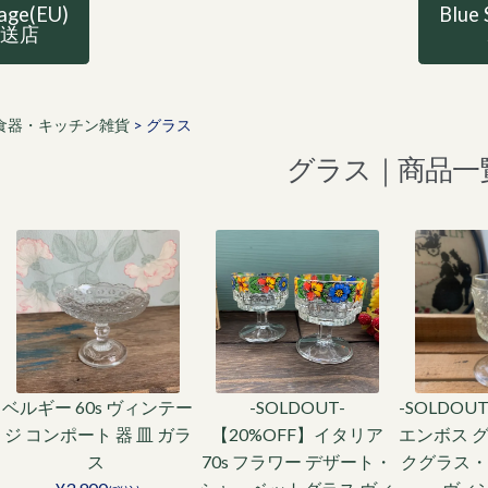
tage(EU)
Blue 
直送店
食器・キッチン雑貨
>
グラス
グラス｜商品一
ベルギー 60s ヴィンテー
-SOLDOUT-
-SOLDOU
ジ コンポート 器 皿 ガラ
【20%OFF】イタリア
エンボス 
ス
70s フラワー デザート・
クグラス・