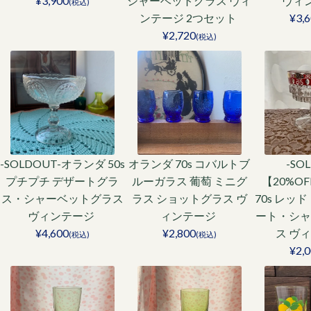
¥3,900
シャーベットグラス ヴィ
ヴィ
(税込)
ンテージ 2つセット
¥3,
¥2,720
(税込)
-SOLDOUT-オランダ 50s
オランダ 70s コバルトブ
-SO
プチプチ デザートグラ
ルーガラス 葡萄 ミニグ
【20%O
ス・シャーベットグラス
ラス ショットグラス ヴ
70s レッ
ヴィンテージ
ィンテージ
ート・シャ
¥4,600
¥2,800
ス ヴ
(税込)
(税込)
¥2,