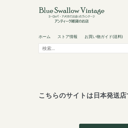
Skip
Skip
to
to
navigation
content
ホーム
ストア情報
お買い物ガイド(送料)
検
索:
こちらのサイトは日本発送店