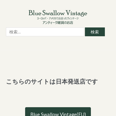
Skip
Skip
to
to
navigation
content
検
索:
こちらのサイトは日本発送店です
Blue Swallow Vintage(EU)