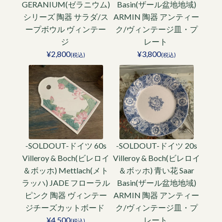
GERANIUM(ゼラニウム)
Basin(ザール盆地地域)
シリーズ 陶器 サラダ/ス
ARMIN 陶器 アンティー
ープボウル ヴィンテー
ク/ヴィンテージ皿・プ
ジ
レート
¥2,800
¥3,800
(税込)
(税込)
-SOLDOUT-ドイツ 60s
-SOLDOUT-ドイツ 20s
Villeroy & Boch(ビレロイ
Villeroy & Boch(ビレロイ
＆ボッホ) Mettlach(メト
＆ボッホ) 青い花 Saar
ラッハ) JADE フローラル
Basin(ザール盆地地域)
ピンク 陶器 ヴィンテー
ARMIN 陶器 アンティー
ジチーズカットボード
ク/ヴィンテージ皿・プ
¥4,500
レート
(税込)