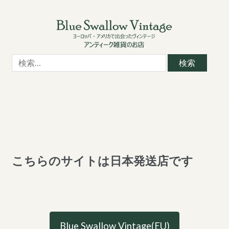
Skip
Skip
to
to
navigation
content
検
索:
こちらのサイトは日本発送店です
Blue Swallow Vintage(EU)