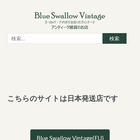
Skip
Skip
to
to
navigation
content
検
索:
こちらのサイトは日本発送店です
Blue Swallow Vintage(EU)