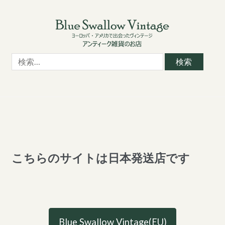
Skip
Skip
to
to
navigation
content
検
索:
こちらのサイトは日本発送店です
Blue Swallow Vintage(EU)