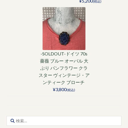
¥5,200
(税込)
-SOLDOUT-ドイツ 70s
薔薇 ブルー オーバル 大
ぶり パンフラワー クラ
スター ヴィンテージ・ア
ンティーク ブローチ
¥3,800
(税込)
検
索: