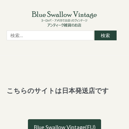
Skip
Skip
to
to
navigation
content
検
索:
こちらのサイトは日本発送店です
Blue Swallow Vintage(EU)