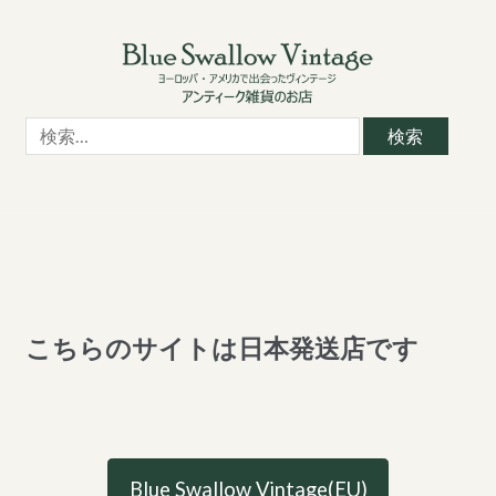
Skip
Skip
to
to
navigation
content
検
索:
こちらのサイトは日本発送店です
Blue Swallow Vintage(EU)