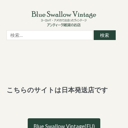
Skip
Skip
to
to
navigation
content
検
索:
こちらのサイトは日本発送店です
Blue Swallow Vintage(EU)