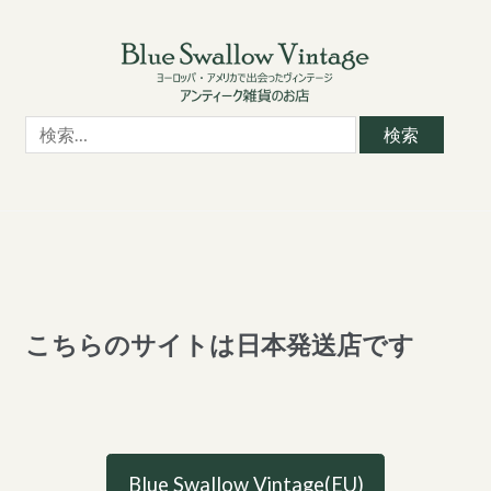
Skip
Skip
to
to
navigation
content
検
索:
こちらのサイトは日本発送店です
Blue Swallow Vintage(EU)