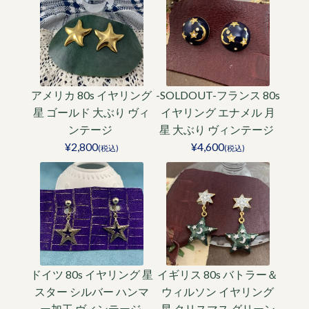
アメリカ 80s イヤリング
-SOLDOUT-フランス 80s
星 ゴールド 大ぶり ヴィ
イヤリング エナメル 月
ンテージ
星 大ぶり ヴィンテージ
¥2,800
¥4,600
(税込)
(税込)
ドイツ 80s イヤリング 星
イギリス 80s バトラー＆
スター シルバー ハンマ
ウィルソン イヤリング
ー加工 ヴィンテージ
星 クリスマス グリーン