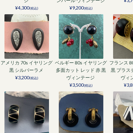
ジ
ンパール ヴィンテージ
¥3,
¥4,300
¥9,200
(税込)
(税込)
アメリカ 70s イヤリング
ベルギー 80s イヤリング
フランス 8
黒 シルバーラメ
多面カット レッド 赤 黒
黒 プラス
¥3,200
ヴィンテージ
ヴィ
(税込)
¥3,500
¥3,
(税込)