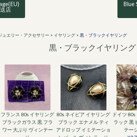
tage(EU)
Blue 
直送店
ジュエリー・アクセサリー
>
イヤリング
>
黒・ブラックイヤリング
黒・ブラックイヤリング
フランス 80s イヤリング
80s ネイピア イヤリング
ドイツ 80
ブラックガラス 黒 フラ
ブラック エナメル ティ
ラック 黒
ワー 大ぶり ヴィンテー
アドロップ イミテーショ
テー