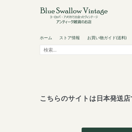
Skip
Skip
to
to
navigation
content
ホーム
ストア情報
お買い物ガイド(送料)
検
索:
こちらのサイトは日本発送店