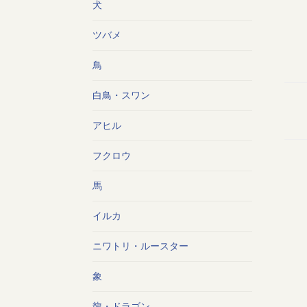
犬
ツバメ
鳥
白鳥・スワン
アヒル
フクロウ
馬
イルカ
ニワトリ・ルースター
象
龍・ドラゴン