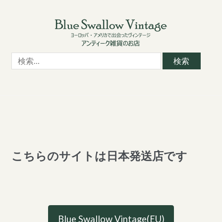
Skip
Skip
to
to
navigation
content
検
索:
こちらのサイトは日本発送店です
Blue Swallow Vintage(EU)