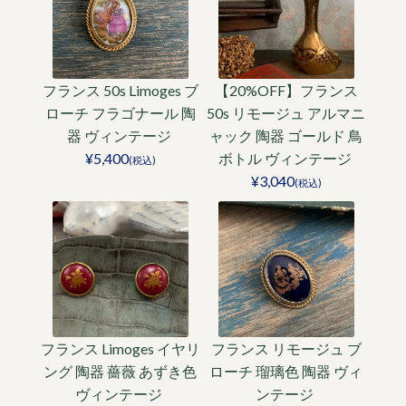
フランス 50s Limoges ブ
【20%OFF】フランス
ローチ フラゴナール 陶
50s リモージュ アルマニ
器 ヴィンテージ
ャック 陶器 ゴールド 鳥
¥5,400
ボトル ヴィンテージ
(税込)
¥3,040
(税込)
フランス Limoges イヤリ
フランス リモージュ ブ
ング 陶器 薔薇 あずき色
ローチ 瑠璃色 陶器 ヴィ
ヴィンテージ
ンテージ