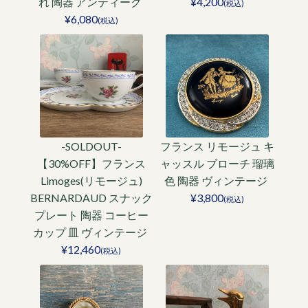
れ 陶器 アンティーク
¥4,200
(税込)
¥6,080
(税込)
-SOLDOUT-
フランス リモージュ キ
【30%OFF】フランス
ャッスル ブローチ 瑠璃
Limoges(リモージュ)
色 陶器 ヴィンテージ
BERNARDAUD スナック
¥3,800
(税込)
プレート 陶器 コーヒー
カップ 皿 ヴィンテージ
¥12,460
(税込)