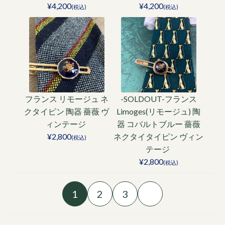
¥4,200
¥4,200
(税込)
(税込)
フランス リモージュ ネ
-SOLDOUT-フランス
クタイピン 陶器 薔薇 ヴ
Limoges(リモージュ) 陶
ィンテージ
器 コバルトブルー 薔薇
¥2,800
ネクタイタイピン ヴィン
(税込)
テージ
¥2,800
(税込)
1
2
3