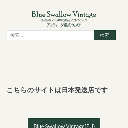
Skip
Skip
to
to
navigation
content
検
索:
こちらのサイトは日本発送店です
Blue Swallow Vintage(EU)