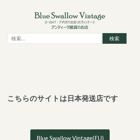
Skip
Skip
to
to
navigation
content
検
索:
こちらのサイトは日本発送店です
Blue Swallow Vintage(EU)