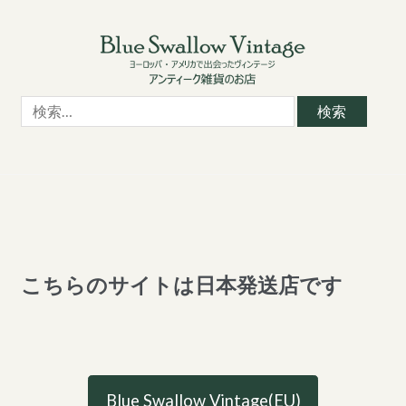
Skip
Skip
to
to
navigation
content
検
索:
こちらのサイトは日本発送店です
Blue Swallow Vintage(EU)