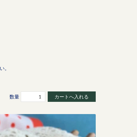
い。
数量