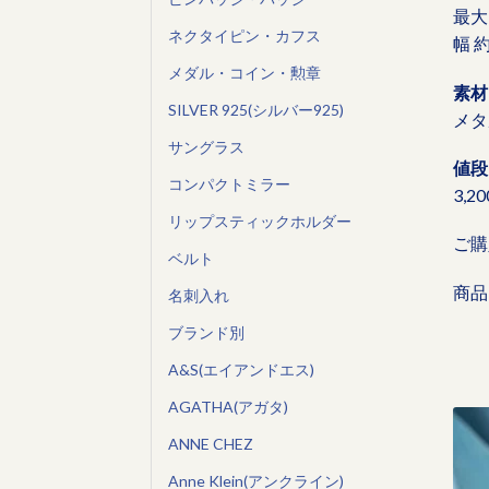
最大 
ネクタイピン・カフス
幅 約
メダル・コイン・勲章
素材
SILVER 925(シルバー925)
メタ
サングラス
値段
コンパクトミラー
3,2
リップスティックホルダー
ご購
ベルト
商品
名刺入れ
ブランド別
A&S(エイアンドエス)
AGATHA(アガタ)
ANNE CHEZ
Anne Klein(アンクライン)