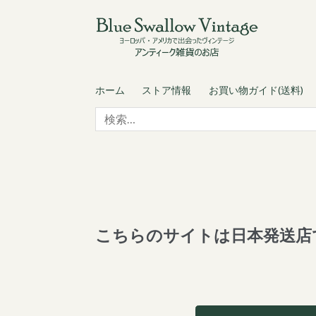
Skip
Skip
to
to
navigation
content
ホーム
ストア情報
お買い物ガイド(送料)
検
索:
こちらのサイトは日本発送店