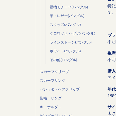
特記
動物モチーフ(バングル)
で、
革・レザー(バングル)
スタッズ(バングル)
クロワゾネ・七宝(バングル)
ブラ
不明
ラインストーン(バングル)
ホワイト(バングル)
生産
不明
その他(バングル)
購入
スカーフクリップ
アメ
スカーフリング
年代
バレッタ・ヘアクリップ
19
指輪・リング
サイ
キーホルダー
太さ 
ピンバッジ・バッジ