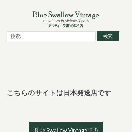
Skip
Skip
to
to
navigation
content
検
索:
こちらのサイトは日本発送店です
Blue Swallow Vintage(EU)