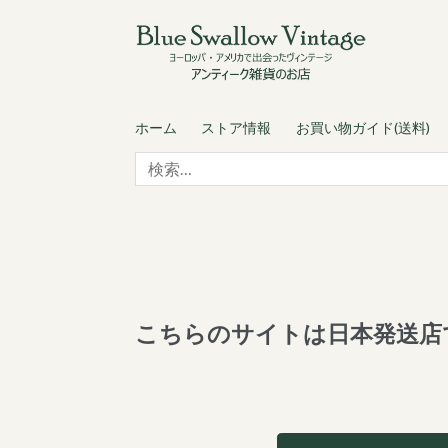
Skip
Skip
to
to
navigation
content
ホーム
ストア情報
お買い物ガイド(送料)
検
索:
こちらのサイトは日本発送店