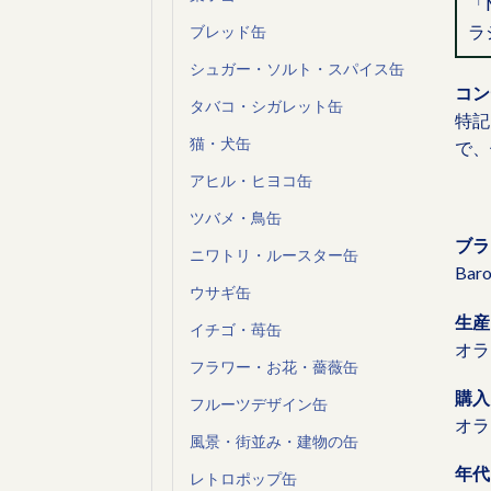
「
ラ
ブレッド缶
シュガー・ソルト・スパイス缶
コン
タバコ・シガレット缶
特記
猫・犬缶
で、
アヒル・ヒヨコ缶
ツバメ・鳥缶
ブラ
ニワトリ・ルースター缶
Bar
ウサギ缶
生産
イチゴ・苺缶
オラ
フラワー・お花・薔薇缶
購入
フルーツデザイン缶
オラ
風景・街並み・建物の缶
年代
レトロポップ缶