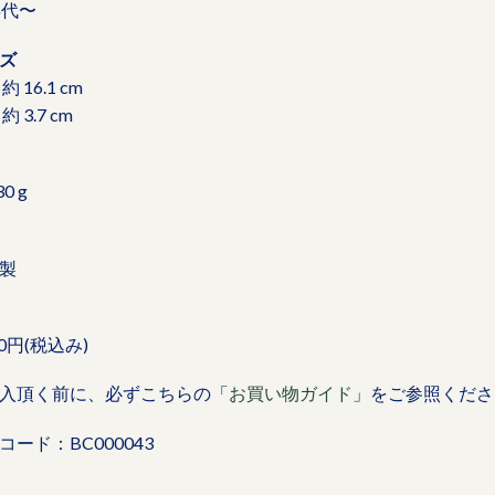
年代〜
ズ
約 16.1 cm
約 3.7 cm
30 g
製
00円(税込み)
入頂く前に、必ずこちらの「
お買い物ガイド
」をご参照くださ
コード：BC000043