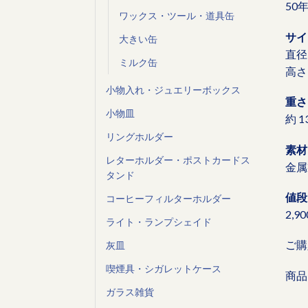
50
ワックス・ツール・道具缶
サイ
大きい缶
直径 
ミルク缶
高さ 
小物入れ・ジュエリーボックス
重さ
小物皿
約 1
リングホルダー
素材
レターホルダー・ポストカードス
金属
タンド
値段
コーヒーフィルターホルダー
2,9
ライト・ランプシェイド
ご購
灰皿
喫煙具・シガレットケース
商品
ガラス雑貨