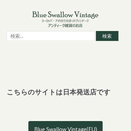
Skip
Skip
to
to
navigation
content
検
索:
こちらのサイトは日本発送店です
Blue Swallow Vintage(EU)