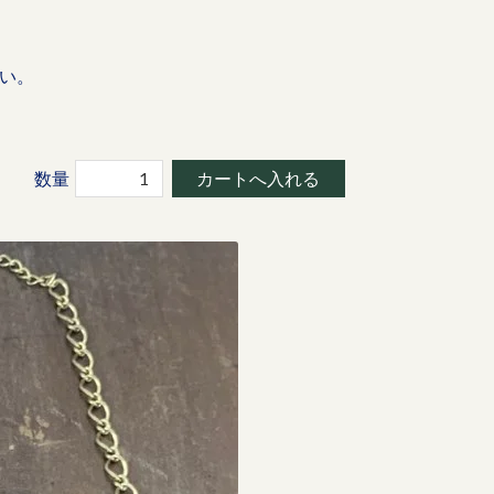
い。
数量