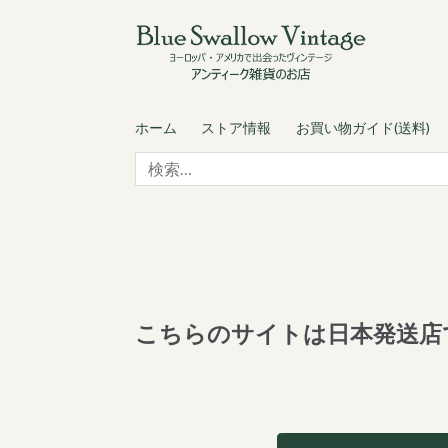
Skip
Skip
to
to
navigation
content
ホーム
ストア情報
お買い物ガイド(送料)
検
索:
こちらのサイトは日本発送店