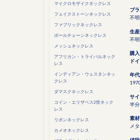
マイクロモザイクネックレス
ブラ
フェイクストーンネックレス
不明
ファブリックネックレス
生産
ボールチェーンネックレス
不明
メッシュネックレス
購入
アフリカン・トライバルネック
ドイ
レス
インディアン・ウェスタンネッ
年代
クレス
19
ダマスクネックレス
サイ
コイン・エリザベス2世ネック
半分の
レス
素材
リボンネックレス
メタ
カメオネックレス
値段