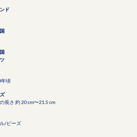
ンド
国
国
ツ
70年頃
ズ
長さ 約 20 cm〜21.5 cm
ル/ビーズ