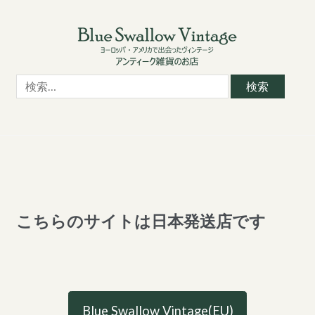
Skip
Skip
to
to
navigation
content
検
索:
こちらのサイトは日本発送店です
Blue Swallow Vintage(EU)