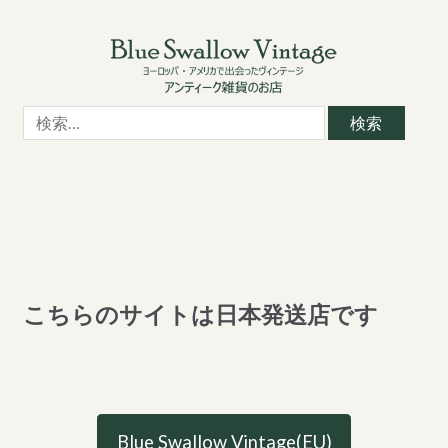
Skip
Skip
to
to
navigation
content
検
索:
こちらのサイトは日本発送店です
Blue Swallow Vintage(EU)