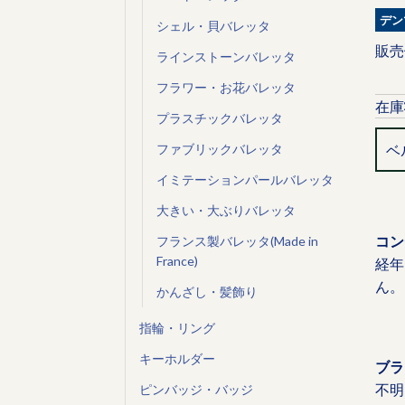
デン
シェル・貝バレッタ
販売
ラインストーンバレッタ
フラワー・お花バレッタ
在庫
プラスチックバレッタ
ベ
ファブリックバレッタ
イミテーションパールバレッタ
大きい・大ぶりバレッタ
コン
フランス製バレッタ(Made in
France)
経年
ん。
かんざし・髪飾り
指輪・リング
キーホルダー
ブラ
不明
ピンバッジ・バッジ