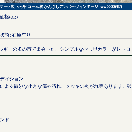
マーク製 べっ甲 コーム 櫛 かんざしアンバー ヴィンテージ (ww0000987)
価格
(税込)
状態 : 在庫有り
ルギーの蚤の市で出会った、シンプルなべっ甲カラーがレトロ
ディション
による微妙な小さな傷や汚れ、メッキの剥がれ等あります。破
ンド