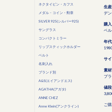
ネクタイピン・カフス
生産
デン
メダル・コイン・勲章
SILVER 925(シルバー925)
購入
サングラス
ベル
コンパクトミラー
年代
リップスティックホルダー
19
ベルト
サイ
名刺入れ
素材
ブランド別
プラ
A&S(エイアンドエス)
値段
AGATHA(アガタ)
3,8
ANNE CHEZ
ご購
Anne Klein(アンクライン)