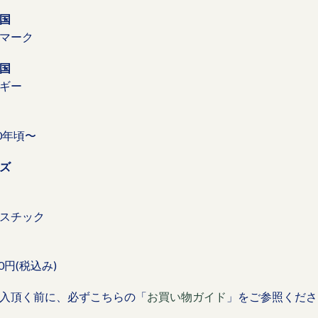
国
マーク
国
ギー
80年頃〜
ズ
スチック
00円(税込み)
入頂く前に、必ずこちらの「
お買い物ガイド
」をご参照くださ