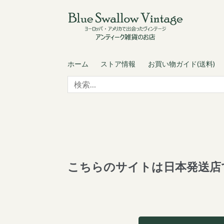
Skip
Skip
to
to
navigation
content
ホーム
ストア情報
お買い物ガイド(送料)
検
索:
こちらのサイトは日本発送店