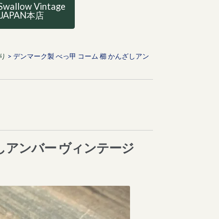
Swallow Vintage
JAPAN本店
り
>
デンマーク製 べっ甲 コーム 櫛 かんざしアン
ざしアンバー ヴィンテージ