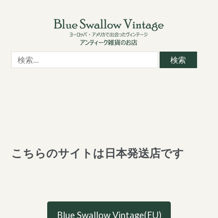
Skip
Skip
to
to
navigation
content
検
索:
こちらのサイトは日本発送店です
Blue Swallow Vintage(EU)