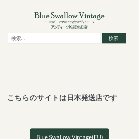
Skip
Skip
to
to
navigation
content
検
索:
こちらのサイトは日本発送店です
Blue Swallow Vintage(EU)