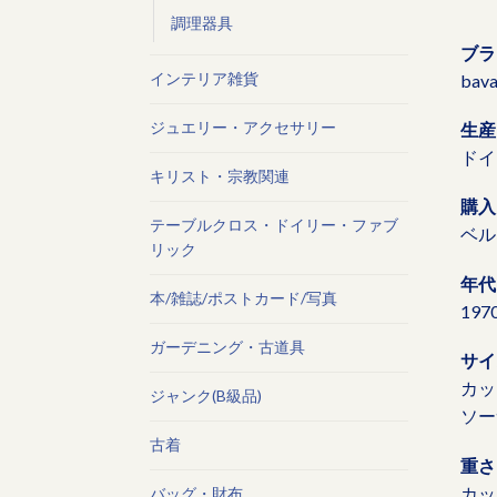
調理器具
ブラ
インテリア雑貨
bav
ジュエリー・アクセサリー
生産
ドイ
キリスト・宗教関連
購入
テーブルクロス・ドイリー・ファブ
ベル
リック
年代
本/雑誌/ポストカード/写真
19
ガーデニング・古道具
サイ
カップ
ジャンク(B級品)
ソーサ
古着
重さ
カップ
バッグ・財布