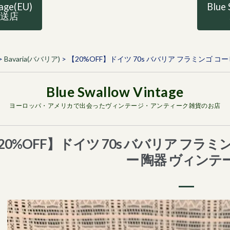
tage(EU)
Blue 
直送店
>
Bavaria(ババリア)
>
【20%OFF】ドイツ 70s ババリア フラミンゴ 
ヨーロッパ・アメリカで出会ったヴィンテージ・アンティーク雑貨のお店
20%OFF】ドイツ 70s ババリア フラ
ー 陶器 ヴィンテ