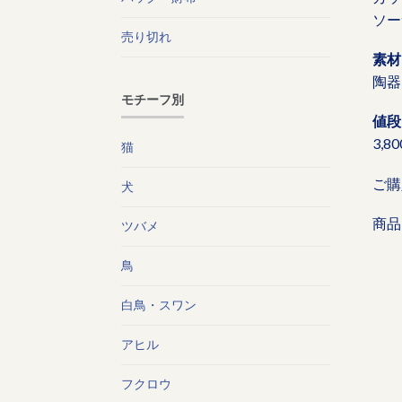
ソーサ
売り切れ
素材
陶器
モチーフ別
値段
3,8
猫
ご購
犬
商品
ツバメ
鳥
白鳥・スワン
アヒル
フクロウ