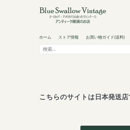
Skip
Skip
to
to
navigation
content
ホーム
ストア情報
お買い物ガイド(送料)
検
索:
こちらのサイトは日本発送店