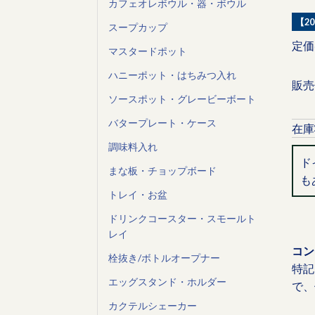
カフェオレボウル・器・ボウル
【2
スープカップ
定価
マスタードポット
ハニーポット・はちみつ入れ
販売
ソースポット・グレービーボート
バタープレート・ケース
在庫
調味料入れ
ド
まな板・チョップボード
も
トレイ・お盆
ドリンクコースター・スモールト
レイ
コン
栓抜き/ボトルオープナー
特記
エッグスタンド・ホルダー
で、
カクテルシェーカー