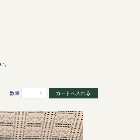
い。
数量