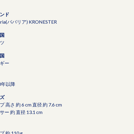
ンド
aria(ババリア) KRONESTER
国
ツ
国
ギー
70年以降
ズ
 高さ 約 6 cm 直径 約 7.6 cm
ー 約 直径 13.1 cm
 約 110 g