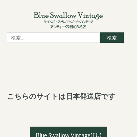
Skip
Skip
to
to
navigation
content
検
索:
こちらのサイトは日本発送店です
Blue Swallow Vintage(EU)