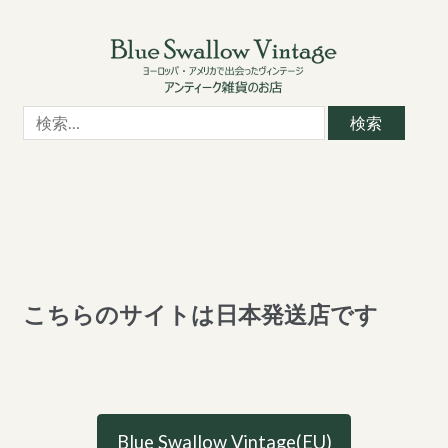
Skip
Skip
to
to
navigation
content
検
索:
こちらのサイトは日本発送店です
Blue Swallow Vintage(EU)