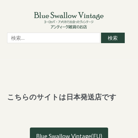
Skip
Skip
to
to
navigation
content
検
索:
こちらのサイトは日本発送店です
Blue Swallow Vintage(EU)