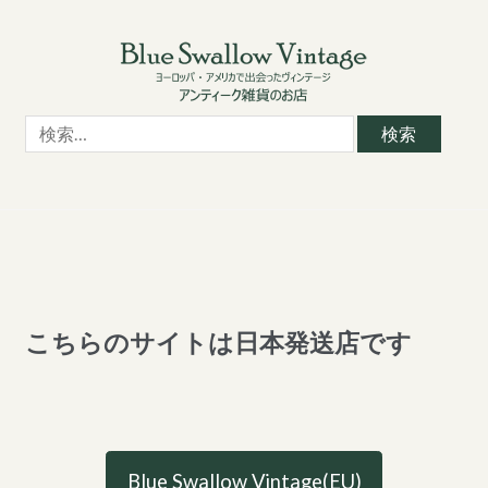
Skip
Skip
to
to
navigation
content
検
索:
こちらのサイトは日本発送店です
Blue Swallow Vintage(EU)