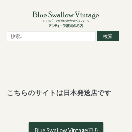
Skip
Skip
to
to
navigation
content
検
索:
こちらのサイトは日本発送店です
Blue Swallow Vintage(EU)