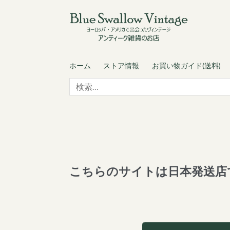
Skip
Skip
to
to
navigation
content
ホーム
ストア情報
お買い物ガイド(送料)
検
索:
こちらのサイトは日本発送店