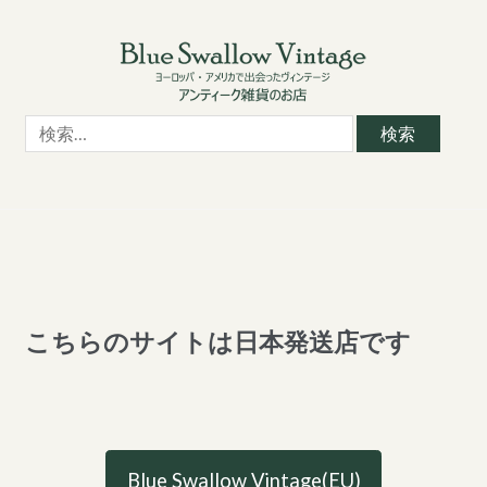
Skip
Skip
to
to
navigation
content
検
索:
こちらのサイトは日本発送店です
Blue Swallow Vintage(EU)