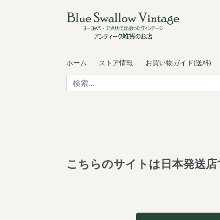
Skip
Skip
to
to
navigation
content
ホーム
ストア情報
お買い物ガイド(送料)
検
索:
こちらのサイトは日本発送店