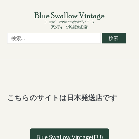
Skip
Skip
to
to
navigation
content
検
索:
こちらのサイトは日本発送店です
Blue Swallow Vintage(EU)